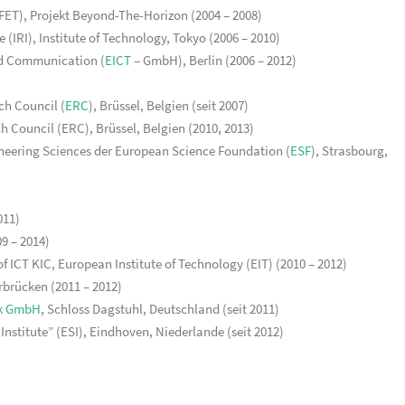
FET), Projekt Beyond-The-Horizon (2004 – 2008)
 (IRI), Institute of Technology, Tokyo (2006 – 2010)
and Communication (
EICT
– GmbH), Berlin (2006 – 2012)
ch Council (
ERC
), Brüssel, Belgien (seit 2007)
h Council (ERC), Brüssel, Belgien (2010, 2013)
gineering Sciences der European Science Foundation (
ESF
), Strasbourg,
011)
9 – 2014)
ICT KIC, European Institute of Technology (EIT) (2010 – 2012)
rbrücken (2011 – 2012)
ik GmbH
, Schloss Dagstuhl, Deutschland (seit 2011)
nstitute” (ESI), Eindhoven, Niederlande (seit 2012)