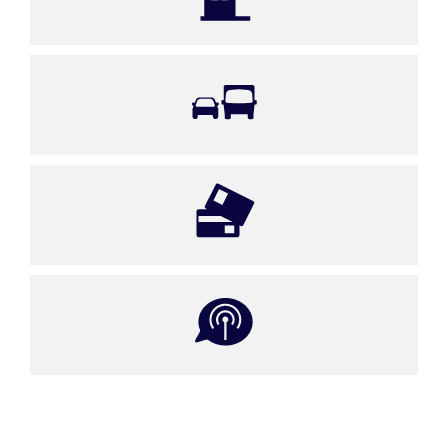
Mobilität, Verkehr und Logistik​
Dienstleistungen und Handel
IuK-Technologie