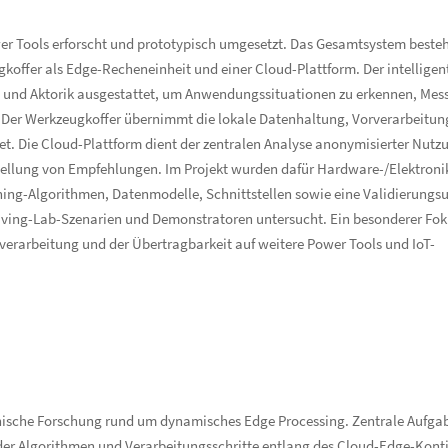
r Tools erforscht und prototypisch umgesetzt. Das Gesamtsystem besteh
offer als Edge-Recheneinheit und einer Cloud-Plattform. Der intelligen
 und Aktorik ausgestattet, um Anwendungssituationen zu erkennen, Mes
 Der Werkzeugkoffer übernimmt die lokale Datenhaltung, Vorverarbeitun
. Die Cloud-Plattform dient der zentralen Analyse anonymisierter Nutz
tellung von Empfehlungen. Im Projekt wurden dafür Hardware-/Elektroni
ng-Algorithmen, Datenmodelle, Schnittstellen sowie eine Validierung
Living-Lab-Szenarien und Demonstratoren untersucht. Ein besonderer Fok
erarbeitung und der Übertragbarkeit auf weitere Power Tools und IoT-
hnische Forschung rund um dynamisches Edge Processing. Zentrale Aufga
 der Algorithmen und Verarbeitungsschritte entlang des Cloud-Edge-Kon