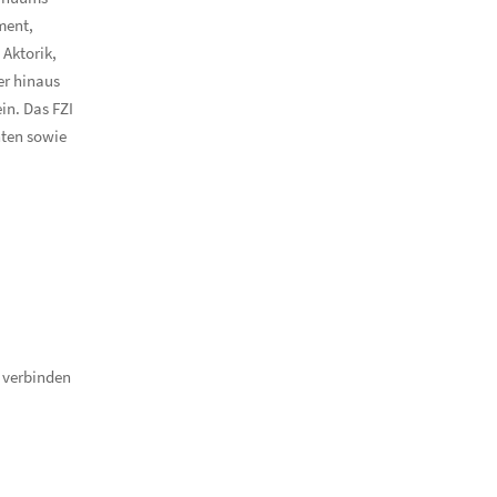
ment,
Aktorik,
er hinaus
in. Das FZI
nten sowie
d verbinden