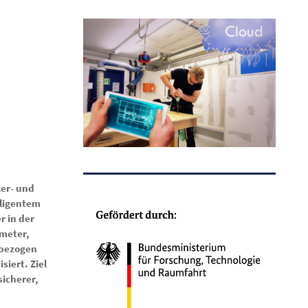
er- und
lligentem
r in der
ameter,
sbezogen
iert. Ziel
sicherer,