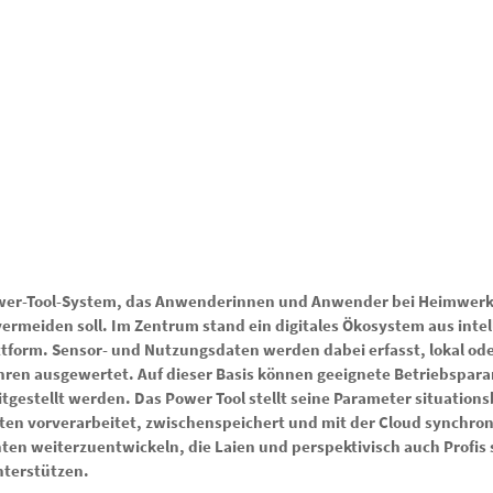
Power-Tool-System, das Anwenderinnen und Anwender bei Heimwerk
rmeiden soll. Im Zentrum stand ein digitales Ökosystem aus inte
form. Sensor- und Nutzungsdaten werden dabei erfasst, lokal ode
hren ausgewertet. Auf dieser Basis können geeignete Betriebspar
estellt werden. Das Power Tool stellt seine Parameter situation
ten vorverarbeitet, zwischenspeichert und mit der Cloud synchronis
nten weiterzuentwickeln, die Laien und perspektivisch auch Profis 
nterstützen.