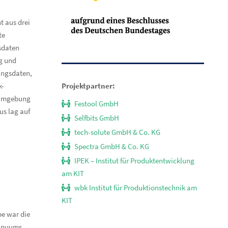
t aus drei
te
sdaten
g und
ungsdaten,
Projektpartner:
k-
sumgebung
Festool GmbH
us lag auf
Selfbits GmbH
tech-solute GmbH & Co. KG
Spectra GmbH & Co. KG
IPEK – Institut für Produktentwicklung
am KIT
wbk Institut für Produktionstechnik am
KIT
be war die
tinuums