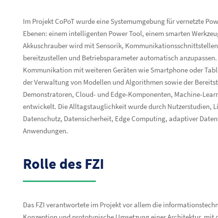
Im Projekt CoPoT wurde eine Systemumgebung für vernetzte Powe
Ebenen: einem intelligenten Power Tool, einem smarten Werkzeugk
Akkuschrauber wird mit Sensorik, Kommunikationsschnittstellen
bereitzustellen und Betriebsparameter automatisch anzupassen.
Kommunikation mit weiteren Geräten wie Smartphone oder Tablet
der Verwaltung von Modellen und Algorithmen sowie der Bereits
Demonstratoren, Cloud- und Edge-Komponenten, Machine-Learni
entwickelt. Die Alltagstauglichkeit wurde durch Nutzerstudien, 
Datenschutz, Datensicherheit, Edge Computing, adaptiver Datenv
Anwendungen.
Rolle des FZI
Das FZI verantwortete im Projekt vor allem die informationstec
Konzeption und prototypische Umsetzung einer Architektur, mit