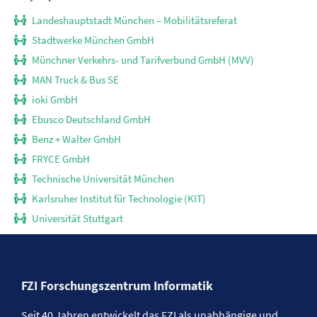
Landeshauptstadt München – Mobilitätsreferat
Stadtwerke München GmbH
Münchner Verkehrs- und Tarifverbund GmbH (MVV)
MAN Truck & Bus SE
ioki GmbH
Ebusco Deutschland GmbH
Benz + Walter GmbH
FRYCE GmbH
Technische Universität München
Karlsruher Institut für Technologie (KIT)
Universität Stuttgart
FZI Forschungszentrum Informatik
Seit 40 Jahren entwickelt das FZI als unabhängige und