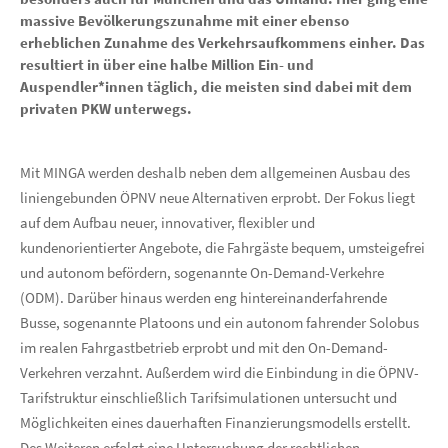
massive Bevölkerungszunahme mit einer ebenso
erheblichen Zunahme des Verkehrsaufkommens einher. Das
resultiert in über eine halbe Million Ein- und
Auspendler*innen täglich, die meisten sind dabei mit dem
privaten PKW unterwegs.
Mit MINGA werden deshalb neben dem allgemeinen Ausbau des
liniengebunden ÖPNV neue Alternativen erprobt. Der Fokus liegt
auf dem Aufbau neuer, innovativer, flexibler und
kundenorientierter Angebote, die Fahrgäste bequem, umsteigefrei
und autonom befördern, sogenannte On-Demand-Verkehre
(ODM). Darüber hinaus werden eng hintereinanderfahrende
Busse, sogenannte Platoons und ein autonom fahrender Solobus
im realen Fahrgastbetrieb erprobt und mit den On-Demand-
Verkehren verzahnt. Außerdem wird die Einbindung in die ÖPNV-
Tarifstruktur einschließlich Tarifsimulationen untersucht und
Möglichkeiten eines dauerhaften Finanzierungsmodells erstellt.
Des Weiteren erfolgt eine Untersuchung der rechtlichen