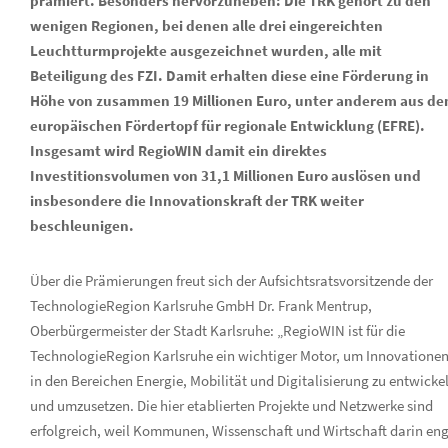
prämiert. Besonders hervorzuheben: Die TRK gehört zu den
wenigen Regionen, bei denen alle drei eingereichten
Leuchtturmprojekte ausgezeichnet wurden, alle mit
Beteiligung des FZI. Damit erhalten diese eine Förderung in
Höhe von zusammen 19 Millionen Euro, unter anderem aus d
europäischen Fördertopf für regionale Entwicklung (EFRE).
Insgesamt wird RegioWIN damit ein direktes
Investitionsvolumen von 31,1 Millionen Euro auslösen und
insbesondere die Innovationskraft der TRK weiter
beschleunigen.
Über die Prämierungen freut sich der Aufsichtsratsvorsitzende der
TechnologieRegion Karlsruhe GmbH Dr. Frank Mentrup,
Oberbürgermeister der Stadt Karlsruhe: „RegioWIN ist für die
TechnologieRegion Karlsruhe ein wichtiger Motor, um Innovatione
in den Bereichen Energie, Mobilität und Digitalisierung zu entwicke
und umzusetzen. Die hier etablierten Projekte und Netzwerke sind
erfolgreich, weil Kommunen, Wissenschaft und Wirtschaft darin en