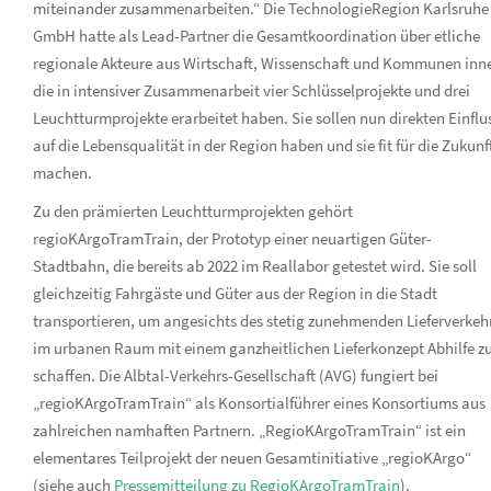
miteinander zusammenarbeiten.“ Die TechnologieRegion Karlsruhe
GmbH hatte als Lead-Partner die Gesamtkoordination über etliche
regionale Akteure aus Wirtschaft, Wissenschaft und Kommunen inn
die in intensiver Zusammenarbeit vier Schlüsselprojekte und drei
Leuchtturmprojekte erarbeitet haben. Sie sollen nun direkten Einflu
auf die Lebensqualität in der Region haben und sie fit für die Zukunf
machen.
Zu den prämierten Leuchtturmprojekten gehört
regioKArgoTramTrain, der Prototyp einer neuartigen Güter-
Stadtbahn, die bereits ab 2022 im Reallabor getestet wird. Sie soll
gleichzeitig Fahrgäste und Güter aus der Region in die Stadt
transportieren, um angesichts des stetig zunehmenden Lieferverkeh
im urbanen Raum mit einem ganzheitlichen Lieferkonzept Abhilfe z
schaffen. Die Albtal-Verkehrs-Gesellschaft (AVG) fungiert bei
„regioKArgoTramTrain“ als Konsortialführer eines Konsortiums aus
zahlreichen namhaften Partnern. „RegioKArgoTramTrain“ ist ein
elementares Teilprojekt der neuen Gesamtinitiative „regioKArgo“
(siehe auch
Pressemitteilung zu RegioKArgoTramTrain
).