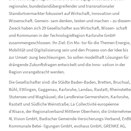
regionaler, bundeslandübergreifender und transnationaler
Standortvermarkter fokussiert auf Wirtschaft, Innovation und
Wissenschaft. Gemein- sam denken, testen und machen – zu diesem
Zweck haben sich 29 Gesellschafter aus Wirtschaft, Wissen- schaft
und Kommunen in der TechnologieRegion Karlsruhe GmbH
zusammengeschlossen. Ihr Ziel: Ein Mo- tor für die Themen Energie,
Mobilität und Digitalisierung sein und den Prozess von der Idee bis
zur Umset- zung beschleunigen. So sollen modellhaft Lösungen für
drängende Zukunftsfragen entwickelt und die Inno- vation in der
Region vorangebracht werden.
Die Gesellschafter sind: die Städte Baden-Baden, Bretten, Bruchsal,
Bühl, Ettlingen, Gaggenau, Karlsruhe, Landau, Rastatt, Rheinstette
Stutensee und Waghäusel; die Landkreise Germersheim, Karlsruhe,
Rastatt und Südliche Weinstraße; La Collectivité européenne
d’Alsace, der Regionalverband Mittlerer Oberrhein; die Unternehme
4L Vision GmbH, Badischer Gemeinde-Versicherungs-Verband, EnB
Kommunale Betei- ligungen GmbH, evohaus GmbH, GRENKE AG,