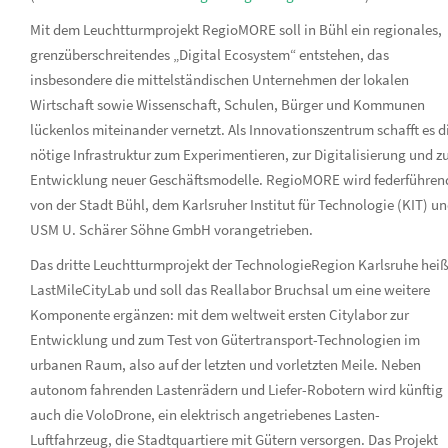
Mit dem Leuchtturmprojekt RegioMORE soll in Bühl ein regionales,
grenzüberschreitendes „Digital Ecosystem“ entstehen, das
insbesondere die mittelständischen Unternehmen der lokalen
Wirtschaft sowie Wissenschaft, Schulen, Bürger und Kommunen
lückenlos miteinander vernetzt. Als Innovationszentrum schafft es d
nötige Infrastruktur zum Experimentieren, zur Digitalisierung und z
Entwicklung neuer Geschäftsmodelle. RegioMORE wird federführen
von der Stadt Bühl, dem Karlsruher Institut für Technologie (KIT) u
USM U. Schärer Söhne GmbH vorangetrieben.
Das dritte Leuchtturmprojekt der TechnologieRegion Karlsruhe heiß
LastMileCityLab und soll das Reallabor Bruchsal um eine weitere
Komponente ergänzen: mit dem weltweit ersten Citylabor zur
Entwicklung und zum Test von Gütertransport-Technologien im
urbanen Raum, also auf der letzten und vorletzten Meile. Neben
autonom fahrenden Lastenrädern und Liefer-Robotern wird künftig
auch die VoloDrone, ein elektrisch angetriebenes Lasten-
Luftfahrzeug, die Stadtquartiere mit Gütern versorgen. Das Projekt