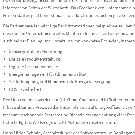
Dr. Christine Neuy, Geschäftsführerin des Unternehmensverbunds micro
Interesse von Seiten der Wirtschaft: „Das Feedback von Unternehmer:in
Firmen starten jetzt beim Klimaschutz durch und brauchen jede helfen
Die Partner bereiten wichtige Basisinformationen beispielsweise über
diese an die Unternehmen weiter. Mit ihrem technischen Know-how und
auch bei der Planung und Umsetzung von konkreten Projekten, insbes
Sensorgestütztes Monitoring
Digitale Produktentstehung
Digitale Geschäftsmodelle
Energiemanagement für Klimaneutralität
Sektorkopplung und klimaneutrale Energieversorgung
KI & IT-Sicherheit
Den Unternehmen werden vor Ort Klima-Coaches und KI-Trainer:innen z
Infrastruktur und Prozesse des Unternehmens auf Energieeffizienz un
ressourcenschonende Prozesse und Dienstleistungen entlang einer Roa
Betrieb digitale Werkzeuge und KI-Methoden einsetzen kann.
Hans-Ulrich Schmid, Geschäftsführer des Softwarezentrum Böblingen/Sin