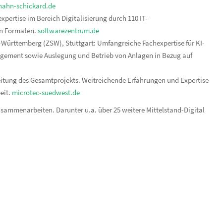
hahn-schickard.de
pertise im Bereich Digitalisierung durch 110 IT-
en Formaten.
softwarezentrum.de
Württemberg (ZSW), Stuttgart: Umfangreiche Fachexpertise für KI-
ement sowie Auslegung und Betrieb von Anlagen in Bezug auf
eitung des Gesamtprojekts. Weitreichende Erfahrungen und Expertise
eit.
microtec-suedwest.de
usammenarbeiten. Darunter u.a. über 25 weitere Mittelstand-Digital