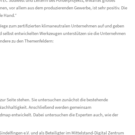
TEC Südwest und Leiterin des Förderprojekts, erwartet großes
nen, vor allem aus dem produzierenden Gewerbe, ist sehr positiv. Die
de Hand.“
 Wege zum zertifizierten klimaneutralen Unternehmen auf und geben
 selbst entwickelten Werkzeugen unterstützen sie die Unternehmen
ondere zu den Themenfeldern:
ur Seite stehen. Sie untersuchen zunächst die bestehende
d Nachhaltigkeit. Anschließend werden gemeinsam
dmap entwickelt. Dabei untersuchen die Experten auch, wie der
delfingen e.V. und als Beteiligter im Mittelstand-Digital Zentrum