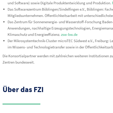
und Software) sowie Digitale Produktentwicklung und Produktion.
Das Softwarezentrum Böblingen/Sindelfingen e.V., Böblingen: Fachex
Mitgliedsunternehmen. Öffentlichkeitsarbeit mit unterschiedlichst
Das Zentrum für Sonnenenergie- und Wasserstoff-Forschung Baden-
Anwendungen, nachhaltige Erzeugungstechnologien, Energiemanag
Klimaschutz und Energieeffizienz.
zsw-bw.de
Der Mikrosystemtechnik-Cluster microTEC Südwest e.V., Freiburg: L
im Wissens- und Technologietransfer sowie in der Öffentlichkeitsarb
Die Konsortialpartner werden mit zahlreichen weiteren Institutionen z
Zentren bundesweit.
Über das FZI