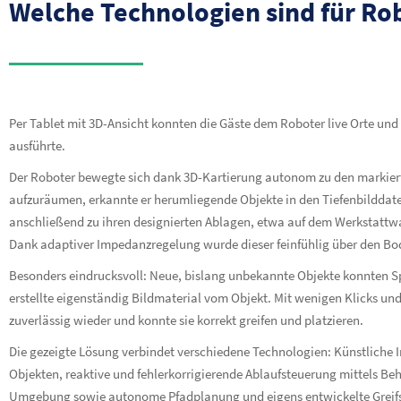
Welche Technologien sind für Rob
Per Tablet mit 3D-Ansicht konnten die Gäste dem Roboter live Orte un
ausführte.
Der Roboter bewegte sich dank 3D-Kartierung autonom zu den markierte
aufzuräumen, erkannte er herumliegende Objekte in den Tiefenbilddaten,
anschließend zu ihren designierten Ablagen, etwa auf dem Werkstattwa
Dank adaptiver Impedanzregelung wurde dieser feinfühlig über den B
Besonders eindrucksvoll: Neue, bislang unbekannte Objekte konnten S
erstellte eigenständig Bildmaterial vom Objekt. Mit wenigen Klicks un
zuverlässig wieder und konnte sie korrekt greifen und platzieren.
Die gezeigte Lösung verbindet verschiedene Technologien: Künstliche I
Objekten, reaktive und fehlerkorrigierende Ablaufsteuerung mittels Beh
Umgebung sowie autonome Pfadplanung und eigens entwickelte Greifst