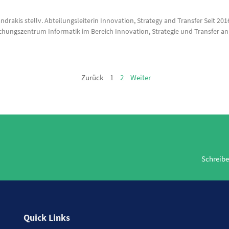
ndrakis stellv. Abteilungsleiterin Innovation, Strategy and Transfer Seit 2016
chungszentrum Informatik im Bereich Innovation, Strategie und Transfer an 
Zurück
1
2
Weiter
Schreibe
Quick Links