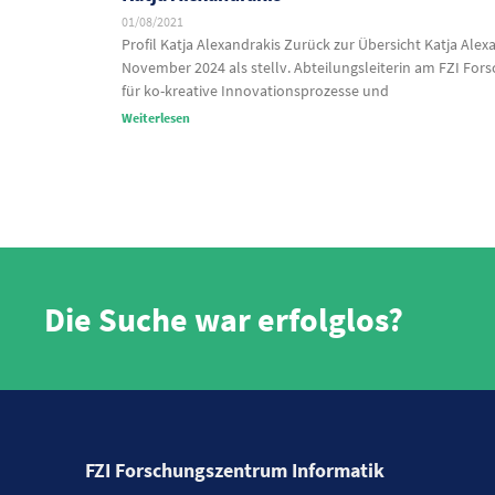
01/08/2021
Profil Katja Alexandrakis Zurück zur Übersicht Katja Alexa
November 2024 als stellv. Abteilungsleiterin am FZI Fors
für ko-kreative Innovationsprozesse und
Weiterlesen
Die Suche war erfolglos?
FZI Forschungszentrum Informatik