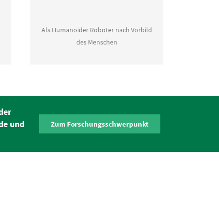
Als Humanoider Roboter nach Vorbild
des Menschen
der
nde und
Zum Forschungsschwerpunkt