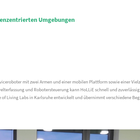
schenzentrierten Umgebungen
erviceroboter mit zwei Armen und einer mobilen Plattform sowie einer Vi
lterfassung und Robotersteuerung kann HoLLiE schnell und zuverlässi
se of Living Labs in Karlsruhe entwickelt und übernimmt verschiedene Beg