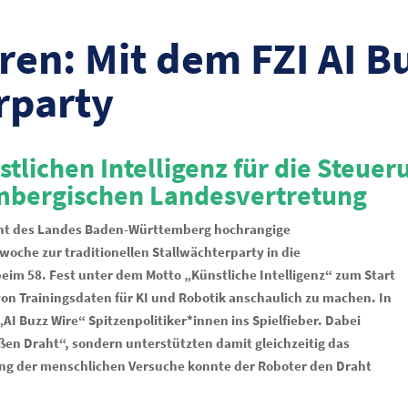
eren: Mit dem FZI AI B
rparty
nstlichen Intelligenz für die Steue
bergischen Landesvertretung
sident des Landes Baden-Württemberg hochrangige
oche zur traditionellen Stallwächterparty in die
beim 58. Fest unter dem Motto „Künstliche Intelligenz“ zum Start
 Trainingsdaten für KI und Robotik anschaulich zu machen. In
I Buzz Wire“ Spitzenpolitiker*innen ins Spielfieber. Dabei
ßen Draht“, sondern unterstützten damit gleichzeitig das
ng der menschlichen Versuche konnte der Roboter den Draht