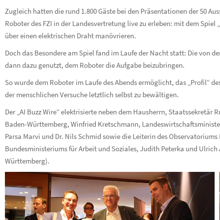
Zugleich hatten die rund 1.800 Gäste bei den Präsentationen der 50 Aus
Roboter des FZI in der Landesvertretung live zu erleben: mit dem Spiel
über einen elektrischen Draht manövrieren.
Doch das Besondere am Spiel fand im Laufe der Nacht statt: Die von d
dann dazu genutzt, dem Roboter die Aufgabe beizubringen.
So wurde dem Roboter im Laufe des Abends ermöglicht, das „Profil“ de
der menschlichen Versuche letztlich selbst zu bewältigen.
Der „AI Buzz Wire“ elektrisierte neben dem Hausherrn, Staatssekretär 
Baden-Württemberg, Winfried Kretschmann, Landeswirtschaftsminister
Parsa Marvi und Dr. Nils Schmid sowie die Leiterin des Observatoriums K
Bundesministeriums für Arbeit und Soziales, Judith Peterka und Ulrich 
Württemberg).