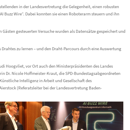
stellenden in der Landesvertretung die Gelegenheit, einen robusten
 „AI Buzz Wire“. Dabei konnten sie einen Roboterarm steuern und ihn
en Gästen gesteuerten Versuche wurden als Datensätze gespeichert und
s Drahtes zu lernen – und den Draht-Parcours durch eine Auswertung
Rudi Hoogvliet, vor Ort auch den Ministerpräsidenten des Landes
in Dr. Nicole Hoffmeister-Kraut, die SPD-Bundestagsabgeordneten
ünstliche Intelligenz in Arbeit und Gesellschaft des
Aierstock (Referatsleiter bei der Landesvertretung Baden-