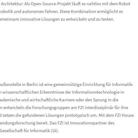
 Architektur: Als Open-Source-Projekt läuft es nahtlos mit dem Robot
 Robotik und autonomes Fahren. Diese Kombination ermöglicht es
emeinsam innovative Lösungen zu entwickeln und zu testen.
ßenstelle in Berlin ist eine gemeinnützige Einrichtung für Informatik-
 wissenschaftlichen Erkenntnisse der Informationstechnologie in
kademische und wirtschaftliche Karriere oder den Sprung in die
n entwickeln die Forschungsgruppen am FZI interdisziplinär für ihre
 setzen die gefundenen Lösungen prototypisch um. Mit dem FZI House
endungsforschung bereit. Das FZI ist Innovationspartner des
Gesellschaft für Informatik (GI).