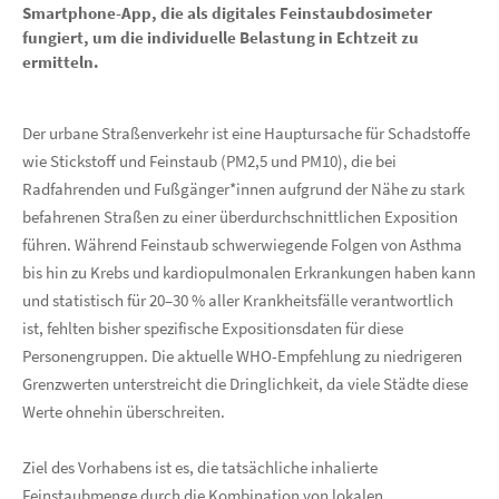
Smartphone-App, die als digitales Feinstaubdosimeter
fungiert, um die individuelle Belastung in Echtzeit zu
ermitteln.
Der urbane Straßenverkehr ist eine Hauptursache für Schadstoffe
wie Stickstoff und Feinstaub (PM2,5 und PM10), die bei
Radfahrenden und Fußgänger*innen aufgrund der Nähe zu stark
befahrenen Straßen zu einer überdurchschnittlichen Exposition
führen. Während Feinstaub schwerwiegende Folgen von Asthma
bis hin zu Krebs und kardiopulmonalen Erkrankungen haben kann
und statistisch für 20–30 % aller Krankheitsfälle verantwortlich
ist, fehlten bisher spezifische Expositionsdaten für diese
Personengruppen. Die aktuelle WHO-Empfehlung zu niedrigeren
Grenzwerten unterstreicht die Dringlichkeit, da viele Städte diese
Werte ohnehin überschreiten.
Ziel des Vorhabens ist es, die tatsächliche inhalierte
Feinstaubmenge durch die Kombination von lokalen