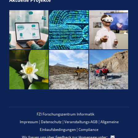
FZI Forschungszentrum Informatik
Impressum
|
Datenschutz
|
Veranstaltungs-AGB
|
Allgemeine
Einkaufsbedingungen
|
Compliance
Wir freuen uns über Feedback zur Homepage unter: