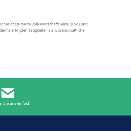
hmidt studierte Volkswirtschaftslehre (B.Sc.) und
iums erfolgten Tätigkeiten als wissenschaftliche
n Sie uns einfach!