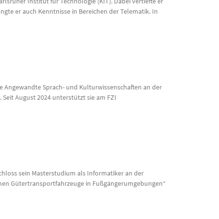
ruher Institut für Technologie (KIT). Dabei vertiefte er
gte er auch Kenntnisse in Bereichen der Telematik. In
ierte Angewandte Sprach- und Kulturwissenschaften an der
 Seit August 2024 unterstützt sie am FZI
 schloss sein Masterstudium als Informatiker an der
nomen Gütertransportfahrzeuge in Fußgängerumgebungen“