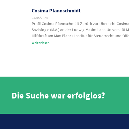
Cosima Pfannschmidt
24/05/2024
Profil Cosima Pfannschmidt Zurück zur Übersicht Cosima 
Soziologie (M.A.) an der Ludwig-Maximilians-Universität
Hilfskraft am Max-Planck-Institut für Steuerrecht und Öf
Weiterlesen
Die Suche war erfolglos?