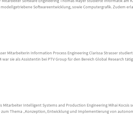
itarbeiter Software Engineering Thomas Mayer studierte Informatik am Karls
f modellgetriebene Softwareentwicklung, sowie Computergrafik. Zudem erlan
trasser Mitarbeiterin Information Process Engineering Clarissa Strasser stud
war sie als Assistentin bei PTV Group für den Bereich Global Research tätig.
csis Mitarbeiter Intelligent Systems and Production Engineering Mihai Kocsis
ierte zum Thema „Konzeption, Entwicklung und Implementierung von auto