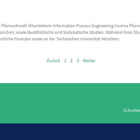
Pfannschmidt Mitarbeiterin Information Process Engineering Cosima Pfannsc
 München, sowie Buddhistische und Südasiatische Studien. Während ihres Stud
fentliche Finanzen sowie an der Technischen Universität München.
Zurück
1
2
3
Weiter
Schreibe