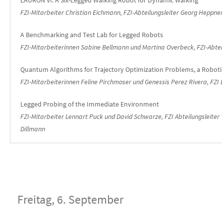
LAURON VI: A Six-Legged Walking Robot for Dynamic Walking
FZI-Mitarbeiter Christian Eichmann,
FZI-Abteilungsleiter
Georg Heppner,
A Benchmarking and Test Lab for Legged Robots
FZI-Mitarbeiterinnen Sabine Bellmann und Martina Overbeck,
FZI-Abte
Quantum Algorithms for Trajectory Optimization Problems, a Robotic
FZI-Mitarbeiterinnen Feline Pirchmoser und Genessis Perez Rivera, FZI 
Legged Probing of the Immediate Environment
FZI-Mitarbeiter Lennart Puck und David Schwarze, FZI Abteilungsleiter T
Dillmann
Freitag, 6. September