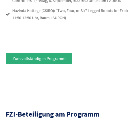
Controllers" (Freitag, 6. September, 9:00-9:30 Uhr, Raum LAURON)
Navinda Kottege (CSIRO): "Two, Four, or Six? Legged Robots for Explo
11:50-12:50 Uhr, Raum LAURON)
Zum vollständigen Programm
FZI-Beteiligung am Programm