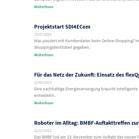
Weiterlesen
Projektstart SDI4ECom
25/07/2023
Was passiert mit Kundendaten beim Online-Shopping? I
Shoppingidentitäten gegeben.
Weiterlesen
Für das Netz der Zukunft: Einsatz des flex
15/05/2023
Eine nachhaltige Energieversorgung braucht intelligente
entwickeln.
Weiterlesen
Roboter im Alltag: BMBF-Auftakttreffen zur
21/11/2022
Das BMBF lud am 23. November zum Auftakt des neuen Fö