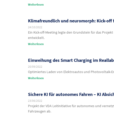
Weiterlesen
Klimafreundlich und neuromorph: Kick-off 
24/10/2022
Ein Kick-off-Meeting legte den Grundstein für das Proje
entwickelt.
Weiterlesen
Einweihung des Smart Charging im Reallab
20/09/2022
Optimiertes Laden von Elektroautos und Photovoltaik-E
Weiterlesen
Sichere KI für autonomes Fahren – KI Absic
23/06/2022
Projekt der VDA Leitinitiative für autonomes und vernetz
Fahrzeugen ab.