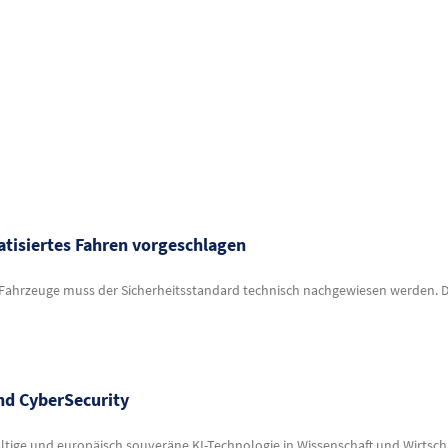
tisiertes Fahren vorgeschlagen
Fahrzeuge muss der Sicherheitsstandard technisch nachgewiesen werden. Da
and CyberSecurity
ltige und europäisch souveräne KI-Technologie in Wissenschaft und Wirtscha