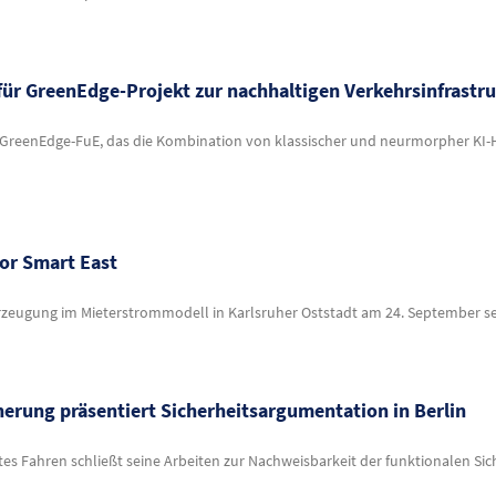
für GreenEdge-Projekt zur nachhaltigen Verkehrsinfrast
kt GreenEdge-FuE, das die Kombination von klassischer und neurmorpher KI-H
or Smart East
rzeugung im Mieterstrommodell in Karlsruher Oststadt am 24. September se
herung präsentiert Sicherheitsargumentation in Berlin
tes Fahren schließt seine Arbeiten zur Nachweisbarkeit der funktionalen Si