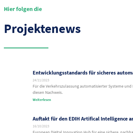
Hier folgen die
Projektenews
Entwicklungsstandards für sicheres automa
24/11/2023
Für die Verkehrszulassung automatisierter Systeme und 
diesen Nachweis.
Weiterlesen
Auftakt für den EDIH Artifical Intelligence 
16/10/2023
European Digital Innovation Hub für eine sichere, nachha