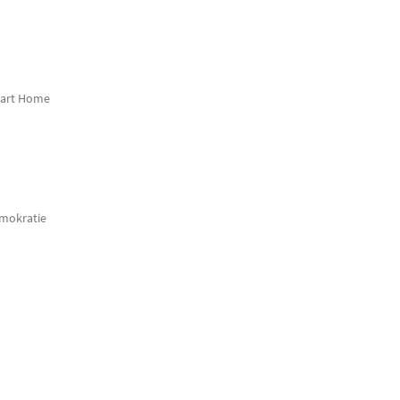
mart Home
emokratie