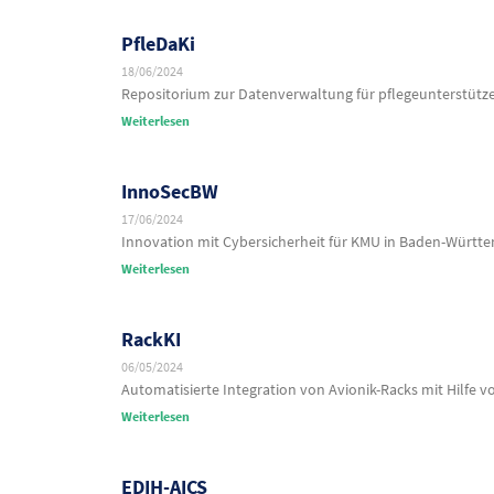
PfleDaKi
18/06/2024
Repositorium zur Datenverwaltung für pflegeunterstü
Weiterlesen
InnoSecBW
17/06/2024
Innovation mit Cybersicherheit für KMU in Baden-Württ
Weiterlesen
RackKI
06/05/2024
Automatisierte Integration von Avionik-Racks mit Hilfe vo
Weiterlesen
EDIH-AICS