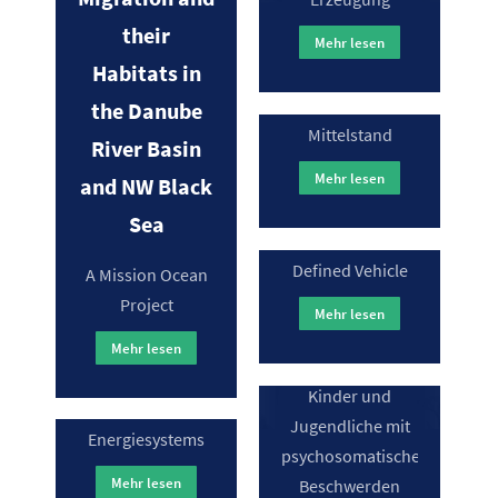
Automotive
Mittelstand
their
Mehr lesen
Software
Habitats in
Cybersicherheit
Engineering
für den
the Danube
(TASTE)
Mittelstand
River Basin
Softwareentwicklungskomp
Mehr lesen
and NW Black
sind Grundlage
Zukunftsinitiative
Sea
WeForming
des Software
| Testfeld
Defined Vehicle
A Mission Ocean
VINNIE
Gebäude als
Urbane
Project
Mehr lesen
effiziente und
Robotik
Verhaltenstherapeutisches
interoperable
Mehr lesen
KI-Spielzeug für
Bausteine des
Reallabor für
Kinder und
zukünftigen
Forschung und
Jugendliche mit
Energiesystems
Innovation von
psychosomatischen
Robotik im
Mehr lesen
Beschwerden