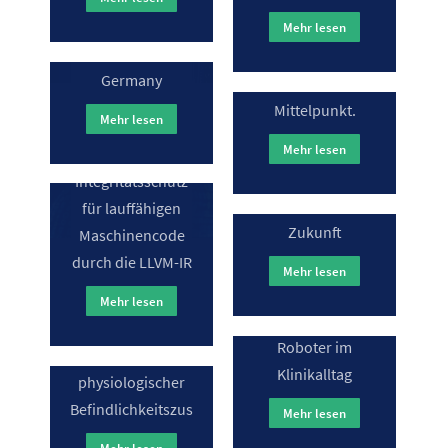
Participation stellt
Quantum
die digitalen
Mehr lesen
Computing for
Bürger*innenbeteiligung
HAL4SDV
Germany
in den
GIMLI
Mittelpunkt.
Mehr lesen
Hardwareabstraktionsschich
für das Software-
Mehr lesen
Generischer
definierte
Integritätsschutz
HELIA
HoCaMo
Automobil der
für lauffähigen
Zukunft
Maschinencode
„Erklärt,
INSPIRE-KA
HomeCare-
durch die LLVM-IR
programmiert,
Mehr lesen
Monitoring-
INteraktive
gemacht!“ –
System für die
Mehr lesen
SPrachmodellgestützte
Helfender
Bewertung
Integration und
Roboter im
psycho-
Hybrenergy
REalzeit-
Klinikalltag
physiologischer
Orchestrierung
Befindlichkeitszustände
Hybride
Mehr lesen
von
Gebäudezwillinge