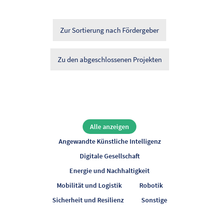
Zur Sortierung nach Fördergeber
Zu den abgeschlossenen Projekten
ANYMOS2
AMAZING
Kompetenzcluster
Alle anzeigen
Automatisierte
Anonymisierung
Angewandte Künstliche Intelligenz
Modellierung,
für vernetzte
Digitale Gesellschaft
Analyse und
Mobilitätssysteme
Energie und Nachhaltigkeit
Zustandsschätzung
im
Mobilität und Logistik
Robotik
mittels
„Forschungsnetzwerks
BRIDGE
FlexBlue
CAVE
Sicherheit und Resilienz
Sonstige
Intelligenter
Anonymisierung
Netzalgorithmen
Integrative
für eine sichere