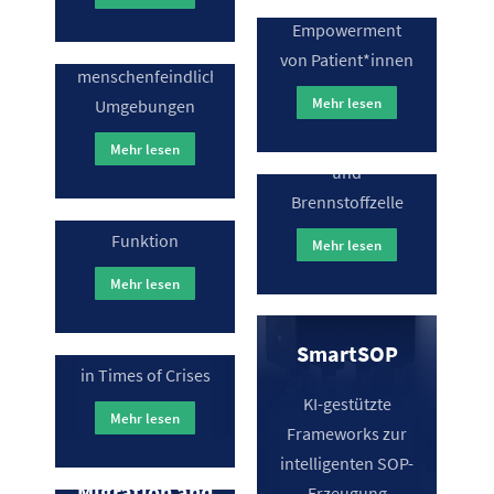
und
Engineering
Dekontamination
Automatisierte
Empowerment
in
Herstellung von
von Patient*innen
Sicherheitsargumentation
menschenfeindlichen
MEA-Einheiten für
befähigendes AI
Mehr lesen
Umgebungen
PEM-
Engineering über
Wasserelektrolyse
den gesamten
Mehr lesen
und
Lebenszyklus
Brennstoffzelle
einer KI –
Funktion
Mehr lesen
SWIM-
Mehr lesen
SOSEC
Sustainable
Water and
Social Sentiment
SmartSOP
in Times of Crises
Integrated
Transferstelle
KI-gestützte
Management
Mehr lesen
Transformations-
Frameworks zur
Cybersicherheit
of Fish
intelligenten SOP-
Hub
im
Migration and
Erzeugung