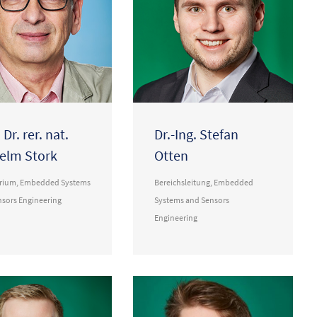
 Dr. rer. nat.
Dr.-Ing. Stefan
elm Stork
Otten
orium
,
Embedded Systems
Bereichsleitung
,
Embedded
nsors Engineering
Systems and Sensors
Engineering