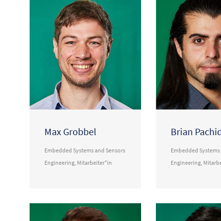
Max Grobbel
Brian Pachi
Embedded Systems and Sensors
Embedded Systems 
Engineering
,
Mitarbeiter*in
Engineering
,
Mitarbe