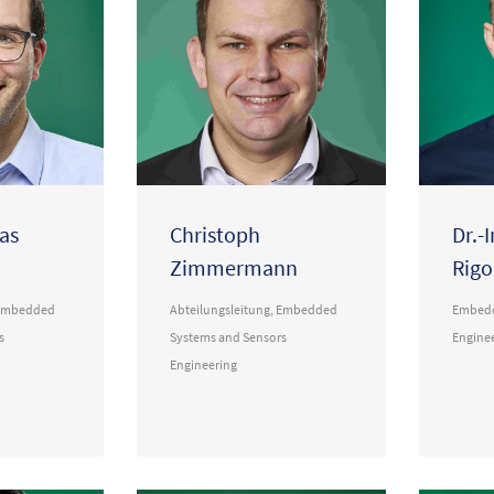
Christoph
Dr.-
ias
Zimmermann
Rigo
Abteilungsleitung
,
Embedded
Embedd
Embedded
Systems and Sensors
Engine
s
Engineering