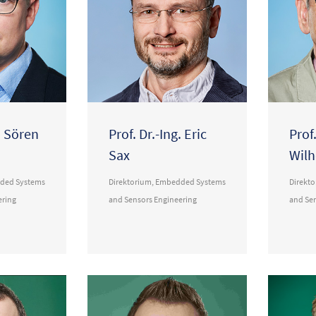
g. Sören
Prof. Dr.-Ing. Eric
Prof.
Sax
Wilh
ded Systems
Direktorium
,
Embedded Systems
Direkt
ering
and Sensors Engineering
and Se