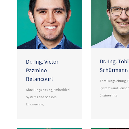
Dr.-Ing. Tob
Dr.-Ing. Victor
Schürmann
Pazmino
Betancourt
Abteilungsleitung
,
Systems and Sensor
Abteilungsleitung
,
Embedded
Engineering
Systems and Sensors
Engineering