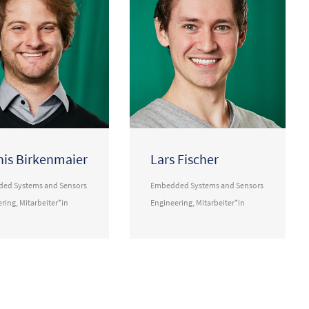
is Birkenmaier
Lars Fischer
ed Systems and Sensors
Embedded Systems and Sensors
ering
,
Mitarbeiter*in
Engineering
,
Mitarbeiter*in