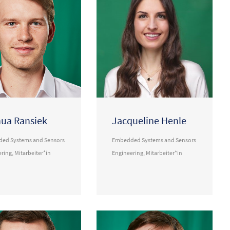
ua Ransiek
Jacqueline Henle
ed Systems and Sensors
Embedded Systems and Sensors
ering
,
Mitarbeiter*in
Engineering
,
Mitarbeiter*in