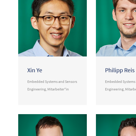
Xin Ye
Philipp Reis
Embedded Systems and Sensors
Embedded Systems 
Engineering
,
Mitarbeiter*in
Engineering
,
Mitarbe