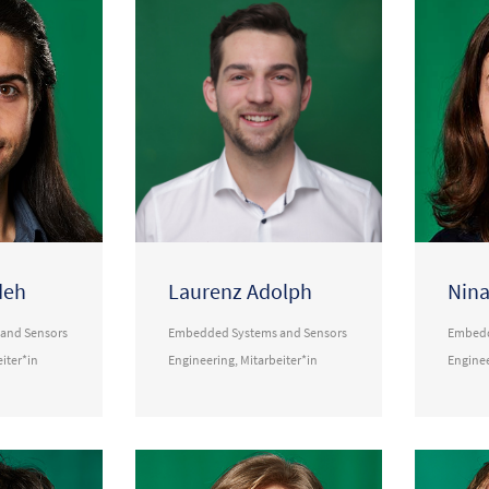
deh
Laurenz Adolph
Nina
and Sensors
Embedded Systems and Sensors
Embedd
iter*in
Engineering
,
Mitarbeiter*in
Engine