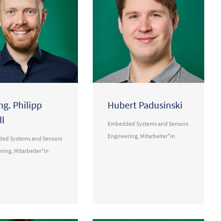
Ing. Philipp
Hubert Padusinski
ll
Embedded Systems and Sensors
Engineering
,
Mitarbeiter*in
ed Systems and Sensors
ering
,
Mitarbeiter*in