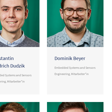
tantin
Dominik Beyer
drich Dudzik
Embedded Systems and Sensors
Engineering
,
Mitarbeiter*in
ed Systems and Sensors
ering
,
Mitarbeiter*in