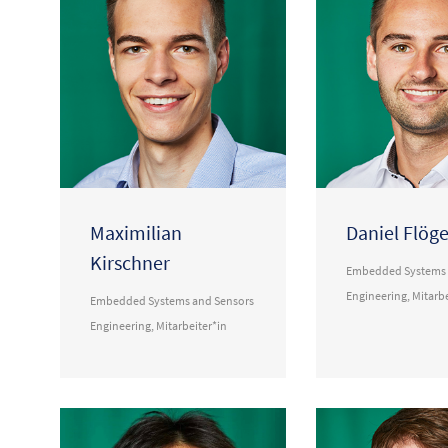
Maximilian
Daniel Flöge
Kirschner
Embedded Systems 
Engineering
,
Mitarbe
Embedded Systems and Sensors
Engineering
,
Mitarbeiter*in