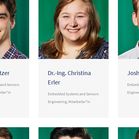
tzer
Dr.-Ing. Christina
Josh
Erler
and Sensors
Embedd
iter*in
Engine
Embedded Systems and Sensors
Engineering
,
Mitarbeiter*in