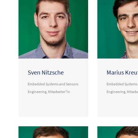
Sven Nitzsche
Marius Kreu
Embedded Systems and Sensors
Embedded Systems 
Engineering
,
Mitarbeiter*in
Engineering
,
Mitarbe