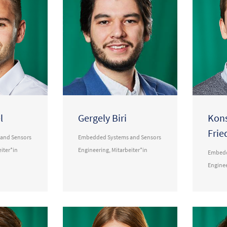
l
Gergely Biri
Kons
Frie
and Sensors
Embedded Systems and Sensors
iter*in
Engineering
,
Mitarbeiter*in
Embedd
Engine