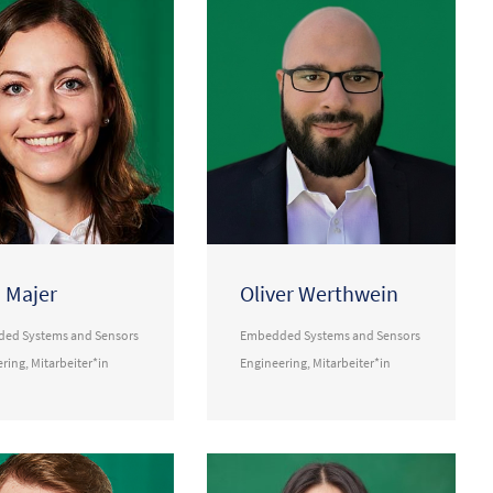
 Majer
Oliver Werthwein
ed Systems and Sensors
Embedded Systems and Sensors
ering
,
Mitarbeiter*in
Engineering
,
Mitarbeiter*in