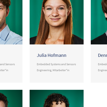
Julia Hofmann
Denn
and Sensors
Embedded Systems and Sensors
Embedd
iter*in
Engineering
,
Mitarbeiter*in
Engine